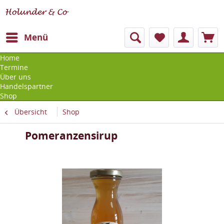
Menü
Home
Termine
Über uns
Handelspartner
Shop
Übersicht
Shop
Pomeranzensirup