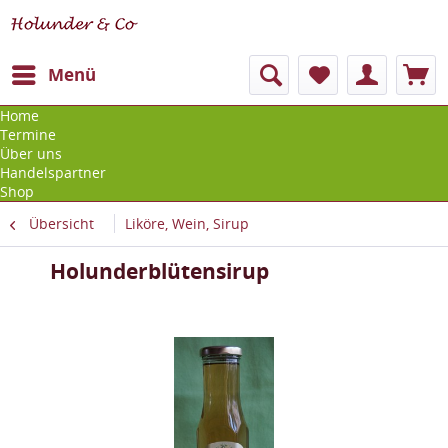
Menü
Home
Termine
Über uns
Handelspartner
Shop
Übersicht
Liköre, Wein, Sirup
Holunderblütensirup