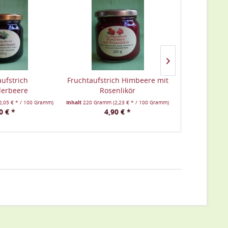
aufstrich
Fruchtaufstrich Himbeere mit
Fruchtaufs
erbeere
Rosenlikör
Prosecco 
2,05 € * / 100 Gramm)
Inhalt
220 Gramm
(2,23 € * / 100 Gramm)
Inhalt
220 Gram
0 € *
4,90 € *
4,