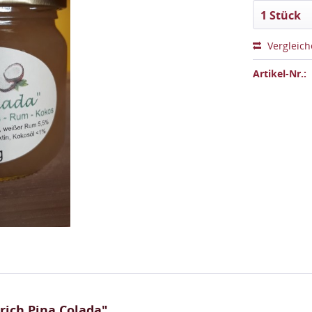
1 Stück
Vergleic
Artikel-Nr.:
rich Pina Colada"