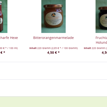
charfe Hexe
Bitterorangenmarmelade
Frucht
Holund
,80 € * / 100 ml)
Inhalt
220 Gramm
(2,05 € * / 100 Gramm)
Inhalt
220 Gramm
(
 € *
4,50 € *
4,5