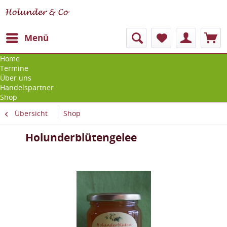
Menü
Home
Termine
Über uns
Handelspartner
Shop
Übersicht
Shop
Holunderblütengelee